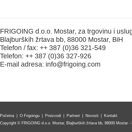
FRIGOING d.o.o. Mostar, za trgovinu i uslu
Blajburških žrtava bb, 88000 Mostar, BiH
Telefon / fax: ++ 387 (0)36 321-549
Telefon: ++ 387 (0)36 327-926
E-mail adresa:
info@frigoing.com
Početna
|
O Frigoingu
|
Proizvodi
|
Partneri
|
Novosti
|
Kontakt
Copyright © FRIGOING d.o.o. Mostar, Blajburških žrtava bb, 88000 Mostar - 